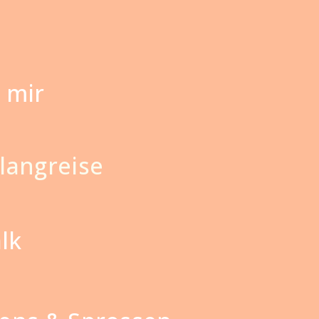
 mir
langreise
lk