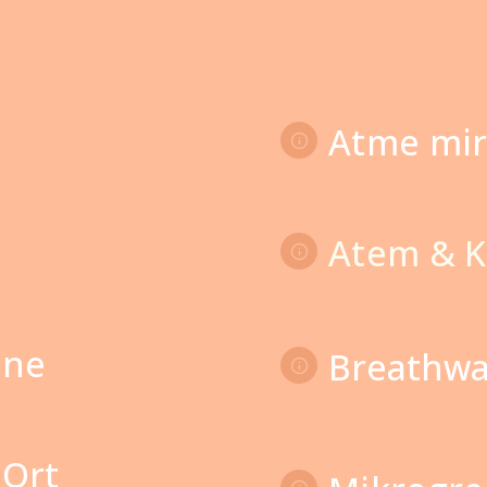
Atme mir
Atem & K
ine
Breathwa
 Ort