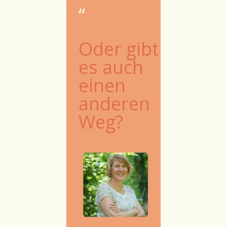
“
Oder gibt
es auch
einen
anderen
Weg?